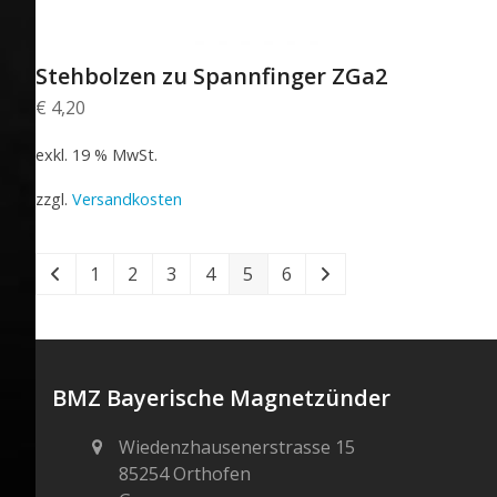
Stehbolzen zu Spannfinger ZGa2
€
4,20
exkl. 19 % MwSt.
zzgl.
Versandkosten
1
2
3
4
5
6
BMZ Bayerische Magnetzünder
Wiedenzhausenerstrasse 15
85254 Orthofen