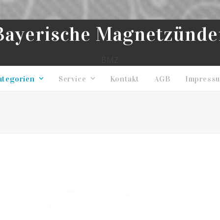
Bayerische Magnetzünde
BMZ
ategorien
Service
Kontakt
AGB
Impress