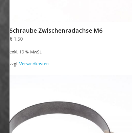
Schraube Zwischenradachse M6
€
1,50
exkl. 19 % MwSt.
zzgl.
Versandkosten