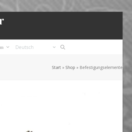
r
um
Start
»
Shop
»
Befestigungselemente