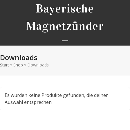
Skip
Bayerische
to
content
Magnetzünder
Open
Close
Downloads
mobile
mobile
Start
»
Shop
»
Downloads
menu
menu
Es wurden keine Produkte gefunden, die deiner
Auswahl entsprechen.