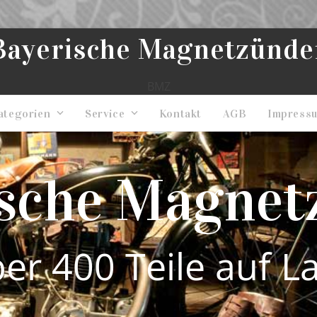
Bayerische Magnetzünde
BMZ
ategorien
Service
Kontakt
AGB
Impress
ische Magnet
er 400 Teile auf L