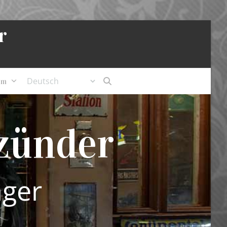
r
um
zünder
ager