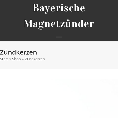
Skip
Bayerische
to
content
Magnetzünder
Open
Close
Zündkerzen
mobile
mobile
Start
»
Shop
»
Zündkerzen
menu
menu