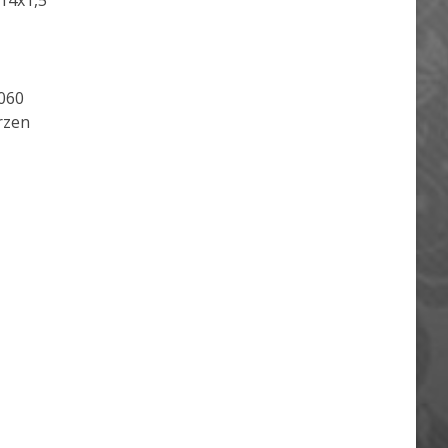
14x1,5
060
rzen