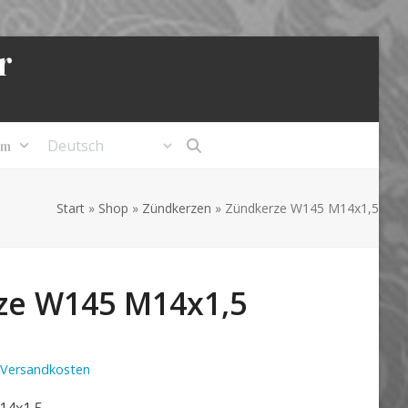
r
um
Start
»
Shop
»
Zündkerzen
»
Zündkerze W145 M14x1,5
ze W145 M14x1,5
Versandkosten