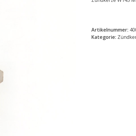
Zündkerze W145 M
Artikelnummer:
40
Kategorie:
Zündke