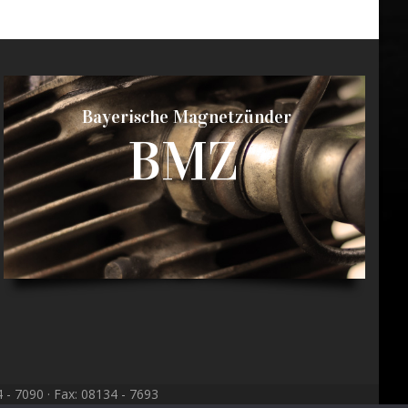
Bayerische Magnetzünder
BMZ
- 7090 · Fax: 08134 - 7693