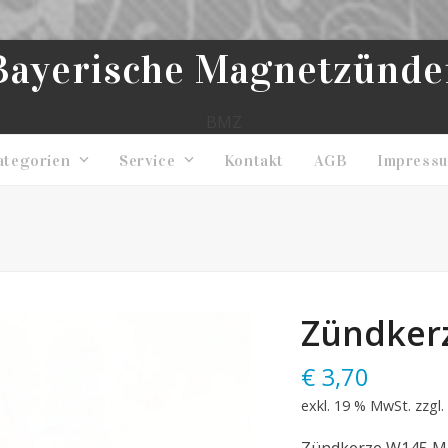
Bayerische Magnetzünde
BMZ
ategorien
Service
Kontakt
AGB
Impress
Zündker
€
3,70
exkl. 19 % MwSt.
zzgl.