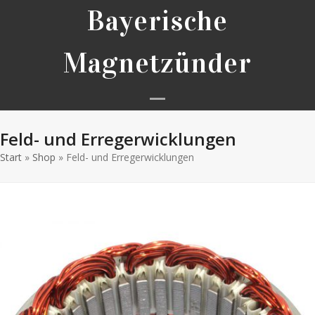
Skip
Bayerische
to
content
Magnetzünder
Open
Close
Feld- und Erregerwicklungen
mobile
mobile
Start
»
Shop
»
Feld- und Erregerwicklungen
menu
menu