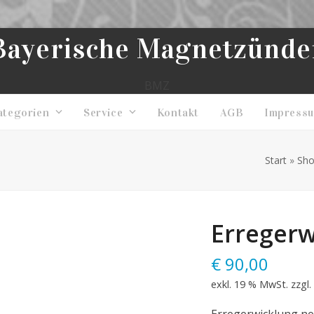
Bayerische Magnetzünde
BMZ
ategorien
Service
Kontakt
AGB
Impress
Start
»
Sh
Erregerw
€
90,00
exkl. 19 % MwSt.
zzgl.