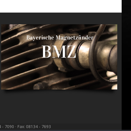
Bayerische Magnetzünder
BMZ
- 7090 · Fax: 08134 - 7693