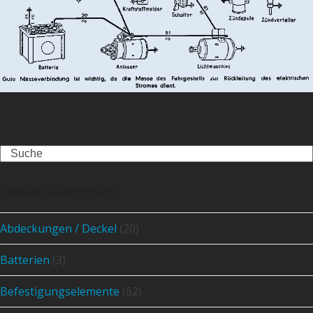
Search
Produktkategorien
Abdeckungen / Deckel
(20)
Batterien
(3)
Befestigungselemente
(62)