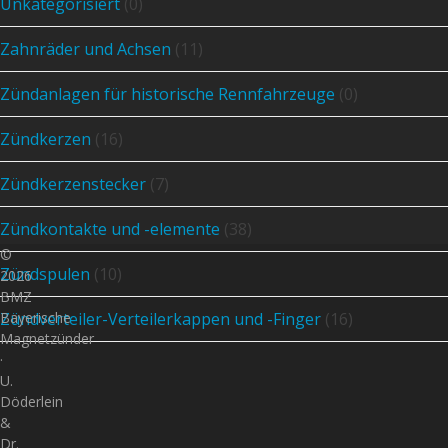
Unkategorisiert
(0)
Zahnräder und Achsen
(11)
Zündanlagen für historische Rennfahrzeuge
(0)
Zündkerzen
(16)
Zündkerzenstecker
(7)
Zündkontakte und -elemente
(38)
©
Zündspulen
(10)
2026
BMZ
Zündverteiler-Verteilerkappen und -Finger
(16)
Bayerische
Magnetzünder
·
U.
Döderlein
&
Dr.