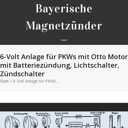
Skip
Bayerische
to
content
Magnetzünder
Open
Close
6-Volt Anlage für PKWs mit Otto Motor
mobile
mobile
mit Batteriezündung, Lichtschalter,
menu
menu
Zündschalter
Start
»
6-Volt Anlage für PKWs…