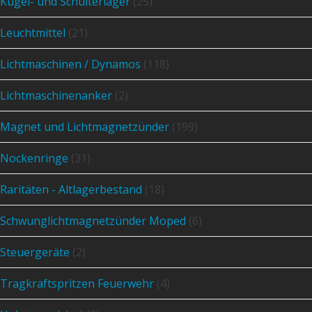
Kugel- und Schulterlager
(25)
Leuchtmittel
(21)
Lichtmaschinen / Dynamos
(118)
Lichtmaschinenanker
(2)
Magnet und Lichtmagnetzünder
(199)
Nockenringe
(31)
Raritäten - Altlagerbestand
(18)
Schwunglichtmagnetzünder Moped
(6)
Steuergeräte
(2)
Tragkraftspritzen Feuerwehr
(4)