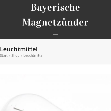
Skip
Bayerische
to
content
Magnetzünder
Open
Close
Leuchtmittel
mobile
mobile
Start
»
Shop
»
Leuchtmittel
menu
menu