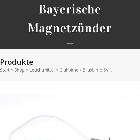
Skip
Bayerische
to
content
Magnetzünder
Open
Close
Produkte
mobile
mobile
Start
»
Shop
»
Leuchtmittel
»
Glühbirne / Biluxbirne 6V…
menu
menu