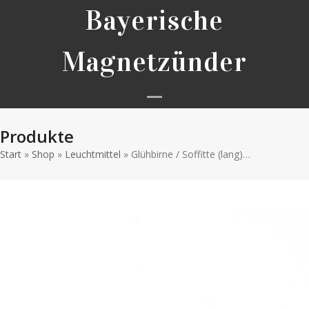
Skip
Bayerische
to
content
Magnetzünder
Open
Close
Produkte
mobile
mobile
Start
»
Shop
»
Leuchtmittel
»
Glühbirne / Soffitte (lang)…
menu
menu