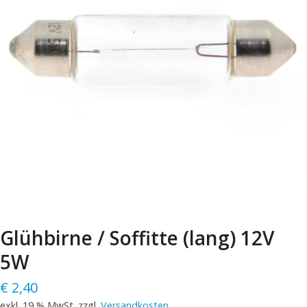
Glühbirne / Soffitte (lang) 12V
5W
€
2,40
exkl. 19 % MwSt.
zzgl.
Versandkosten