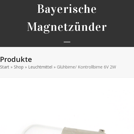
Skip
Bayerische
to
content
Magnetzünder
Open
Close
Produkte
mobile
mobile
Start
»
Shop
»
Leuchtmittel
»
Glühbirne/ Kontrollbirne 6V 2W
menu
menu