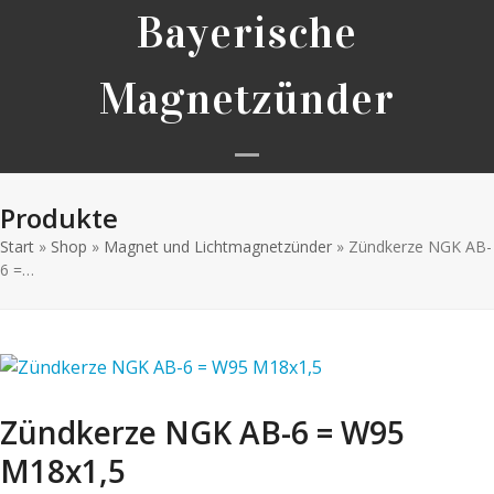
Skip
Bayerische
to
content
Magnetzünder
Open
Close
Produkte
mobile
mobile
Start
»
Shop
»
Magnet und Lichtmagnetzünder
menu
menu
»
Zündkerze NGK AB-
6 =…
Zündkerze NGK AB-6 = W95
M18x1,5