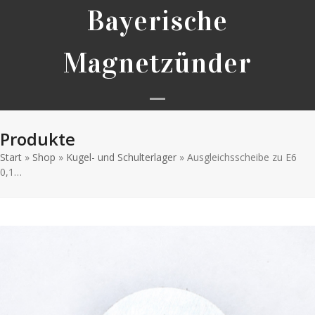
Skip
Bayerische
to
content
Magnetzünder
Open
Close
Produkte
mobile
mobile
Start
»
Shop
»
Kugel- und Schulterlager
menu
menu
»
Ausgleichsscheibe zu E6
0,1…