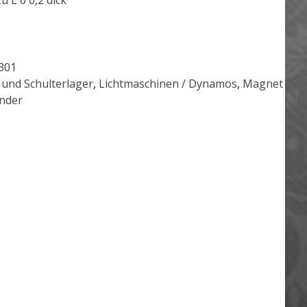
u E 6 0,2 dick
301
 und Schulterlager
,
Lichtmaschinen / Dynamos
,
Magnet
nder