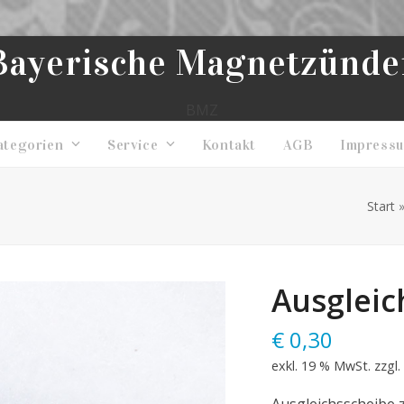
Bayerische Magnetzünde
BMZ
ategorien
Service
Kontakt
AGB
Impress
Start
Ausgleic
€
0,30
exkl. 19 % MwSt.
zzgl.