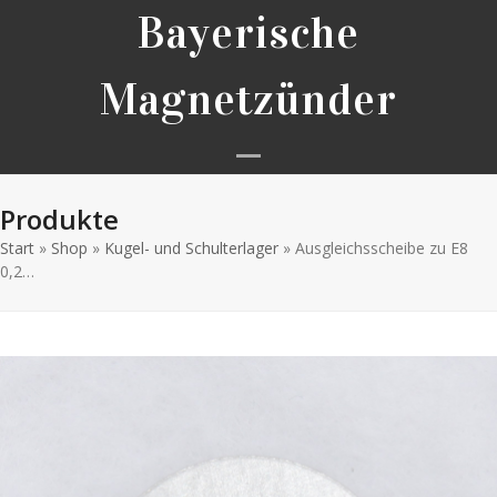
Skip
Bayerische
to
content
Magnetzünder
Open
Close
Produkte
mobile
mobile
Start
»
Shop
»
Kugel- und Schulterlager
menu
menu
»
Ausgleichsscheibe zu E8
0,2…