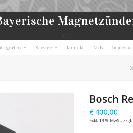
Bayerische Magnetzünde
BMZ
ategorien
Service
Kontakt
AGB
Impress
S
Bosch Re
€
400,00
exkl. 19 % MwSt.
zzgl.