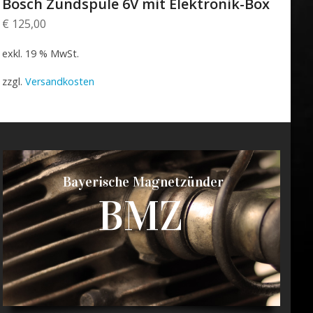
Bosch Zündspule 6V mit Elektronik-Box
€
125,00
exkl. 19 % MwSt.
zzgl.
Versandkosten
Bayerische Magnetzünder
BMZ