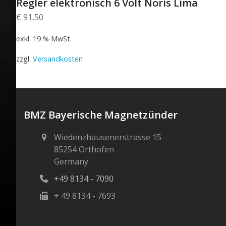
Regler elektronisch 6 Volt Noris Lima
€
91,50
exkl. 19 % MwSt.
zzgl.
Versandkosten
BMZ Bayerische Magnetzünder
Wiedenzhausenerstrasse 15
85254 Orthofen
Germany
+49 8134 - 7090
+ 49 8134 - 7693