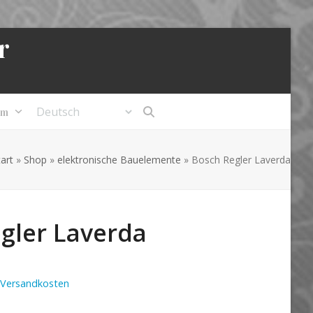
r
um
tart
»
Shop
»
elektronische Bauelemente
»
Bosch Regler Laverda
gler Laverda
Versandkosten