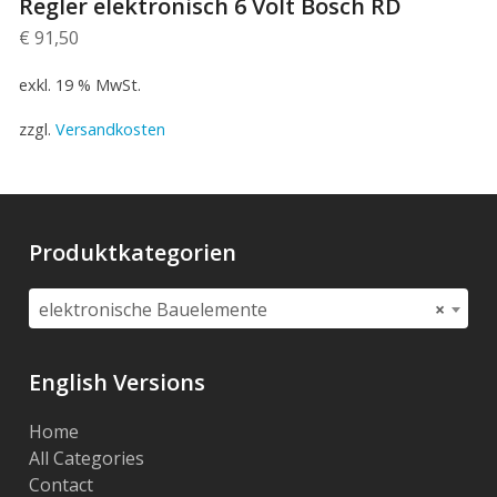
Regler elektronisch 6 Volt Bosch RD
€
91,50
exkl. 19 % MwSt.
zzgl.
Versandkosten
Produktkategorien
elektronische Bauelemente
×
English Versions
Home
All Categories
Contact