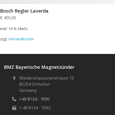
Bosch Regler Laverda
€
400,00
exkl. 19 % MwSt.
zzgl.
Versandkosten
BMZ Bayerische Magnetzünder
Wiedenzhausenerstrasse 15
85254 Orthofen
Germany
+49 8134 - 7090
+ 49 8134 - 7693