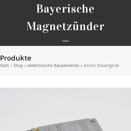
Skip
Bayerische
to
content
Magnetzünder
Open
Close
Produkte
mobile
mobile
Start
»
Shop
»
elektronische Bauelemente
menu
menu
»
Bosch Steuergerät