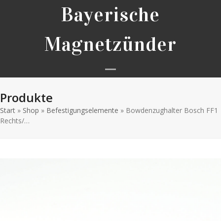
Skip
Bayerische
to
content
Magnetzünder
Open
Close
Produkte
mobile
mobile
Start
»
Shop
»
Befestigungselemente
menu
menu
»
Bowdenzughalter Bosch FF1
Rechts/…