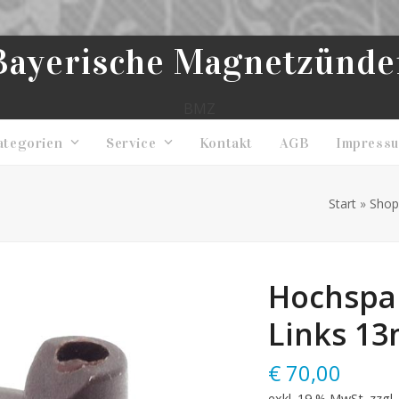
Bayerische Magnetzünde
BMZ
ategorien
Service
Kontakt
AGB
Impress
Start
»
Shop
Hochspan
Links 13
€
70,00
exkl. 19 % MwSt.
zzgl.