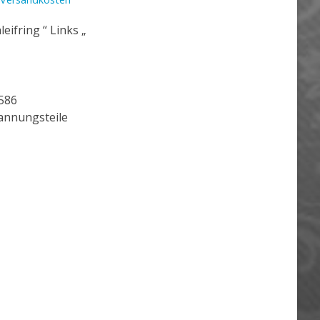
ifring “ Links „
586
nnungsteile