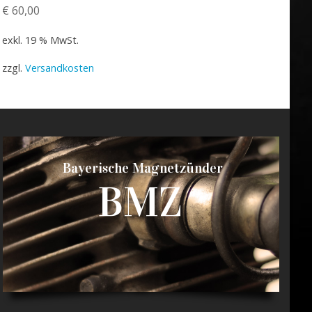
€
60,00
exkl. 19 % MwSt.
zzgl.
Versandkosten
Bayerische Magnetzünder
BMZ