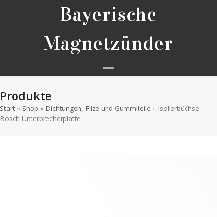
Skip
Bayerische
to
content
Magnetzünder
Open
Close
Produkte
mobile
mobile
Start
»
Shop
»
Dichtungen, Filze und Gummiteile
menu
menu
»
Isolierbüchse
Bosch Unterbrecherplatte