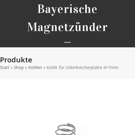
Skip
Bayerische
to
content
Magnetzünder
Open
Close
Produkte
mobile
mobile
Start
»
Shop
»
Kohlen
»
Kohle für Unterbrecherplatte d=7mm
menu
menu