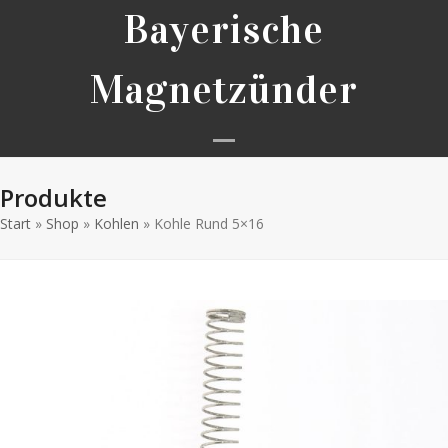
Skip
Bayerische
to
content
Magnetzünder
Open
Close
Produkte
mobile
mobile
Start
»
Shop
»
Kohlen
»
Kohle Rund 5×16
menu
menu