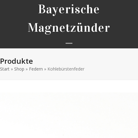
Skip
Bayerische
to
content
Magnetzünder
Open
Close
Produkte
mobile
mobile
Start
»
Shop
»
Federn
»
Kohlebürstenfeder
menu
menu