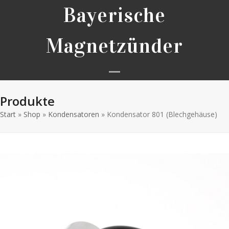
Skip
Bayerische
to
content
Magnetzünder
Open
Close
Produkte
mobile
mobile
Start
»
Shop
»
Kondensatoren
»
Kondensator 801 (Blechgehäuse)
menu
menu