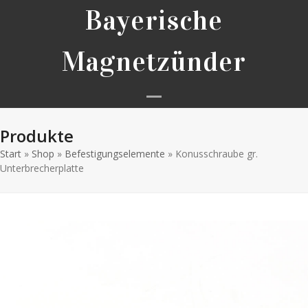
Skip
Bayerische
to
content
Magnetzünder
Open
Close
Produkte
mobile
mobile
Start
»
Shop
»
Befestigungselemente
menu
menu
»
Konusschraube gr.
Unterbrecherplatte