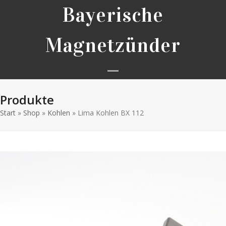
Skip
Bayerische
to
content
Magnetzünder
Open
Close
Produkte
mobile
mobile
Start
»
Shop
»
Kohlen
»
Lima Kohlen BX 112
menu
menu