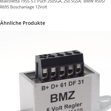
Maicoletta 1955-57; Puch 250SGA, 250 SGSA; BMW R50S/
R69S Boschanlage 12Volt
Ähnliche Produkte