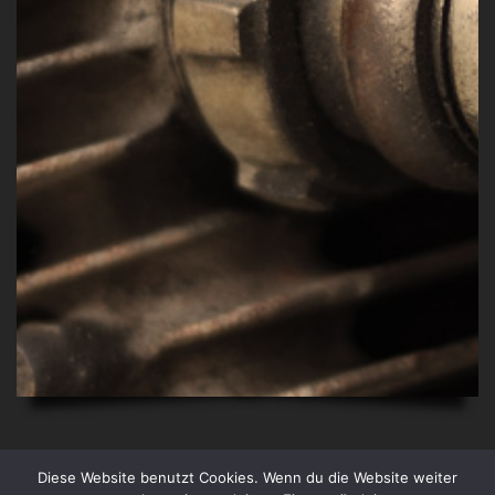
Diese Website benutzt Cookies. Wenn du die Website weiter
© 2026 BMZ Bayerische Magnetzünder · U. Döderlein & Dr. H.