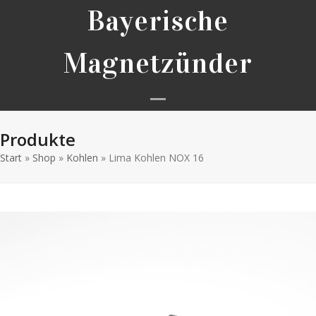
Skip
Bayerische
to
content
Magnetzünder
Open
Close
Produkte
mobile
mobile
Start
»
Shop
»
Kohlen
»
Lima Kohlen NOX 16
menu
menu