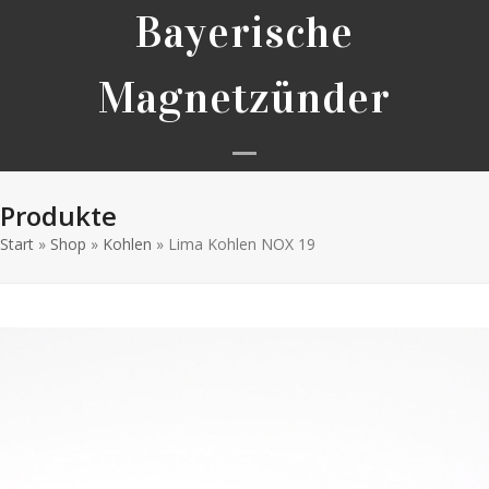
Skip
Bayerische
to
content
Magnetzünder
Open
Close
Produkte
mobile
mobile
Start
»
Shop
»
Kohlen
»
Lima Kohlen NOX 19
menu
menu