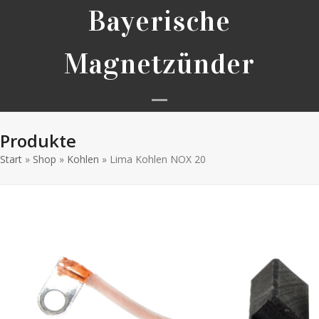
Skip
Bayerische
to
content
Magnetzünder
Open
Close
Produkte
mobile
mobile
Start
»
Shop
»
Kohlen
»
Lima Kohlen NOX 20
menu
menu