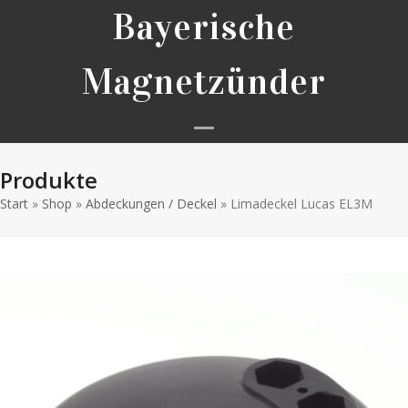
Skip
Bayerische
to
content
Magnetzünder
Open
Close
Produkte
mobile
mobile
Start
»
Shop
»
Abdeckungen / Deckel
menu
menu
»
Limadeckel Lucas EL3M