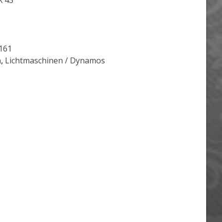
X 43
161
n
,
Lichtmaschinen / Dynamos