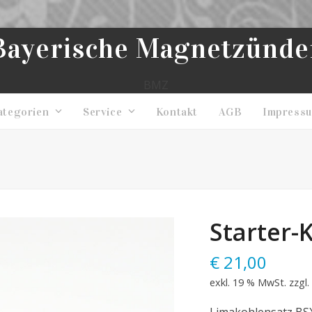
Bayerische Magnetzünde
BMZ
ategorien
Service
Kontakt
AGB
Impress
Starter-
€
21,00
exkl. 19 % MwSt.
zzgl.