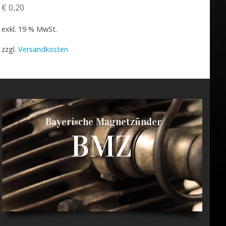
€
0,20
exkl. 19 % MwSt.
zzgl.
Versandkosten
Bayerische Magnetzünder
BMZ