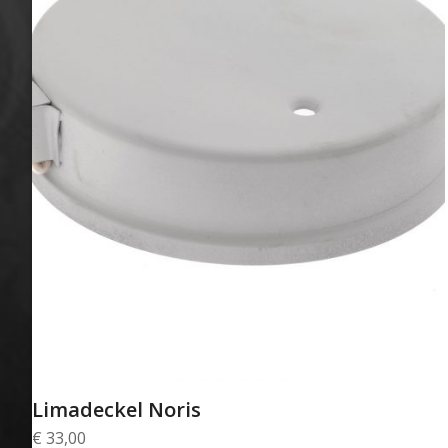
Limadeckel Noris
€
33,00