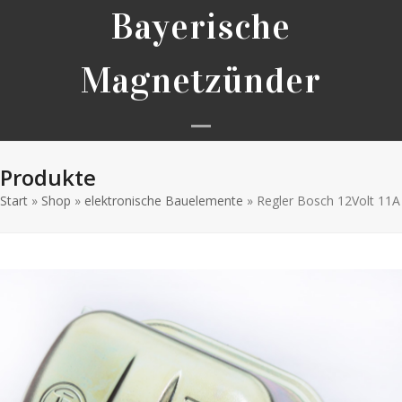
Skip
Bayerische
to
content
Magnetzünder
Open
Close
Produkte
mobile
mobile
Start
»
Shop
»
elektronische Bauelemente
menu
menu
»
Regler Bosch 12Volt 11A