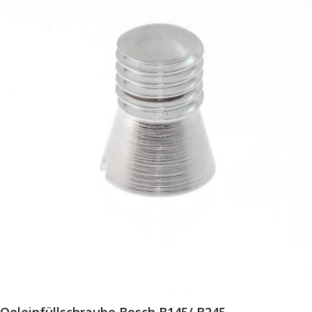
Oeleinfüllschraube Bosch B145/ B245