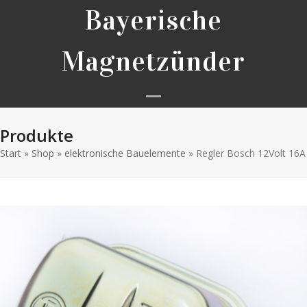
Skip
Bayerische
to
content
Magnetzünder
Open
Close
Produkte
mobile
mobile
Start
»
Shop
»
elektronische Bauelemente
menu
menu
»
Regler Bosch 12Volt 16A