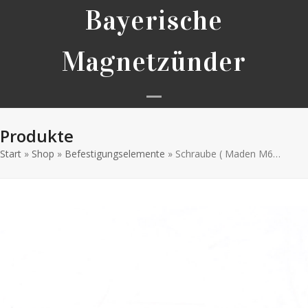
Skip
Bayerische
to
content
Magnetzünder
Open
Close
Produkte
mobile
mobile
Start
»
Shop
»
Befestigungselemente
menu
menu
»
Schraube ( Maden M6…