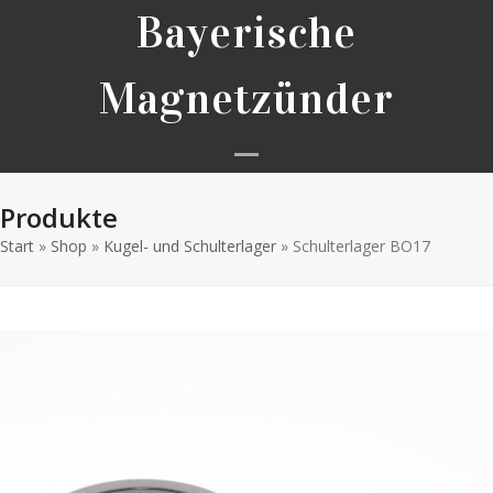
Skip
Bayerische
to
content
Magnetzünder
Open
Close
Produkte
mobile
mobile
Start
»
Shop
»
Kugel- und Schulterlager
menu
menu
»
Schulterlager BO17