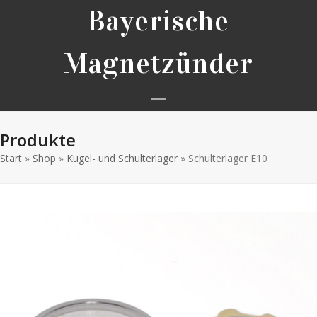
Skip
Bayerische
to
content
Magnetzünder
Open
Close
Produkte
mobile
mobile
Start
»
Shop
»
Kugel- und Schulterlager
menu
menu
»
Schulterlager E10