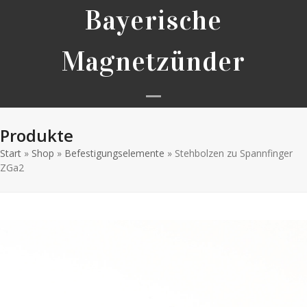
Skip
Bayerische
to
content
Magnetzünder
Open
Close
Produkte
mobile
mobile
Start
»
Shop
»
Befestigungselemente
menu
menu
»
Stehbolzen zu Spannfinger
ZGa2