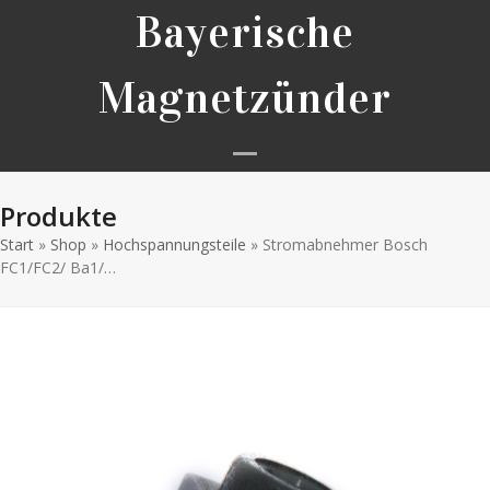
Skip
Bayerische
to
content
Magnetzünder
Open
Close
Produkte
mobile
mobile
Start
»
Shop
»
Hochspannungsteile
menu
menu
»
Stromabnehmer Bosch
FC1/FC2/ Ba1/…