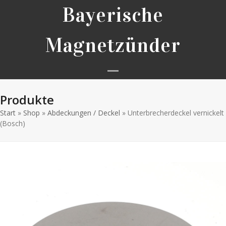
Skip
Bayerische
to
content
Magnetzünder
Open
Close
Produkte
mobile
mobile
Start
»
Shop
»
Abdeckungen / Deckel
menu
menu
»
Unterbrecherdeckel vernickelt
(Bosch)