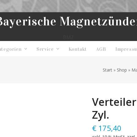
Bayerische Magnetzünde
BMZ
ategorien
Service
Kontakt
AGB
Impress
Start
»
Shop
»
Ma
Verteiler
Zyl.
€
175,40
exkl. 19 % MwSt.
zzgl.