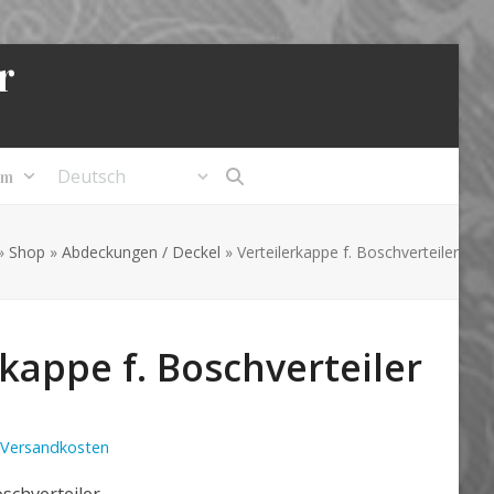
r
um
»
Shop
»
Abdeckungen / Deckel
»
Verteilerkappe f. Boschverteiler
rkappe f. Boschverteiler
Versandkosten