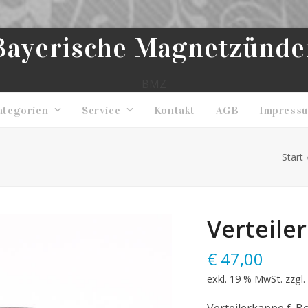
Bayerische Magnetzünde
BMZ
ategorien
Service
Kontakt
AGB
Impress
Start
Verteile
€
47,00
exkl. 19 % MwSt.
zzgl.