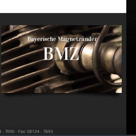
Bayerische Magnetzünder
BMZ
- 7090 · Fax: 08134 - 7693