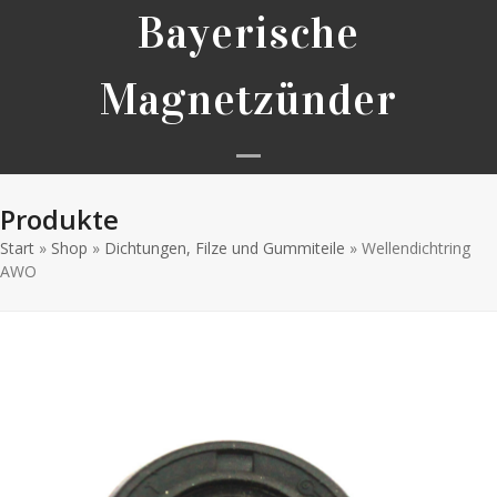
Skip
Bayerische
to
content
Magnetzünder
Open
Close
Produkte
mobile
mobile
Start
»
Shop
»
Dichtungen, Filze und Gummiteile
menu
menu
»
Wellendichtring
AWO