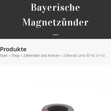
Skip
Bayerische
to
content
Magnetzünder
Open
Close
Produkte
mobile
mobile
Start
»
Shop
»
Zahnräder und Achsen
menu
menu
»
Zahnrad Lima B142 z=13/…