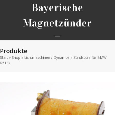
Skip
Bayerische
to
content
Magnetzünder
Open
Close
Produkte
mobile
mobile
Start
»
Shop
»
Lichtmaschinen / Dynamos
menu
menu
»
Zündspule für BMW
R51/3…