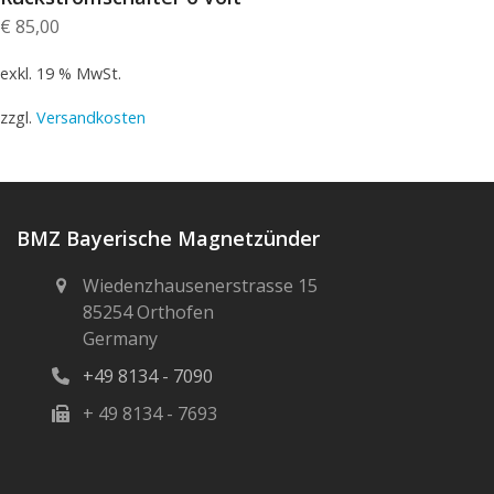
€
85,00
exkl. 19 % MwSt.
zzgl.
Versandkosten
BMZ Bayerische Magnetzünder
Wiedenzhausenerstrasse 15
85254 Orthofen
Germany
+49 8134 - 7090
+ 49 8134 - 7693