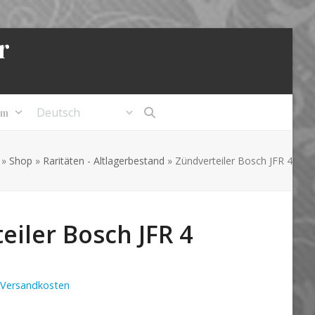
r
um
»
Shop
»
Raritäten - Altlagerbestand
»
Zündverteiler Bosch JFR 4
eiler Bosch JFR 4
Versandkosten