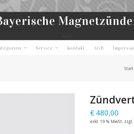
Bayerische Magnetzünde
BMZ
ategorien
Service
Kontakt
AGB
Impress
Start
Zündvert
€
480,00
exkl. 19 % MwSt.
zzgl.