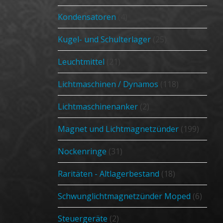
Kondensatoren
(4)
Kugel- und Schulterlager
(25)
Leuchtmittel
(21)
Lichtmaschinen / Dynamos
(118)
Lichtmaschinenanker
(2)
Magnet und Lichtmagnetzünder
(199)
Nockenringe
(31)
Raritäten - Altlagerbestand
(18)
Schwunglichtmagnetzünder Moped
(6)
Steuergeräte
(2)