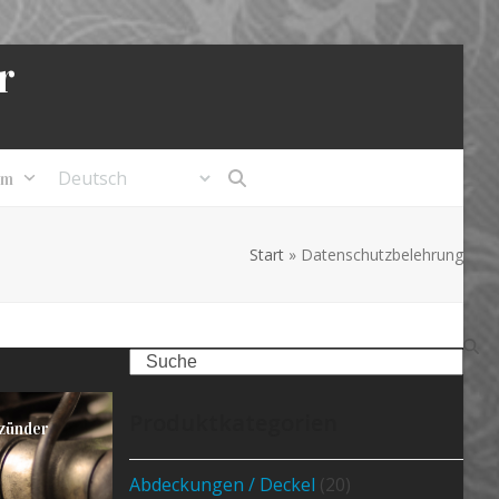
r
um
Start
»
Datenschutzbelehrung
Search
Produktkategorien
zünder
Abdeckungen / Deckel
(20)