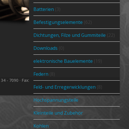
Batterien
(3)
Befestigungselemente
(62)
Dichtungen, Filze und Gummiteile
(22)
Downloads
(0)
elektronische Bauelemente
(19)
Federn
(8)
4 - 7090 · Fax:
Feld- und Erregerwicklungen
(8)
Hochspannungsteile
(43)
Kleinteile und Zubehör
(71)
Kohlen
(59)