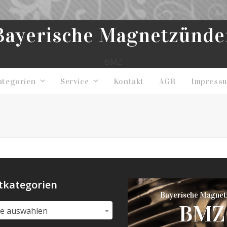
Bayerische Magnetzünde
BMZ
ategorien
Service
Kontakt
AGB
Impress
tkategorien
Bayerische Magnet
BMZ
ie auswählen