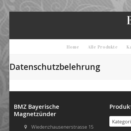
Skip
to
content
Home
Alle Produkte
K
Datenschutzbelehrung
BMZ Bayerische
Produk
Magnetzünder
Kategor
Wiedenzhausenerstrasse 15