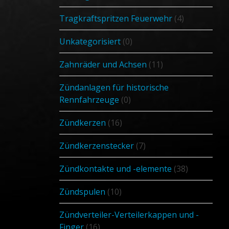
Tragkraftspritzen Feuerwehr
(4)
Unkategorisiert
(0)
Zahnräder und Achsen
(11)
Zündanlagen für historische
Rennfahrzeuge
(0)
Zündkerzen
(16)
Zündkerzenstecker
(7)
Zündkontakte und -elemente
(38)
Zündspulen
(10)
Zündverteiler-Verteilerkappen und -
Finger
(16)