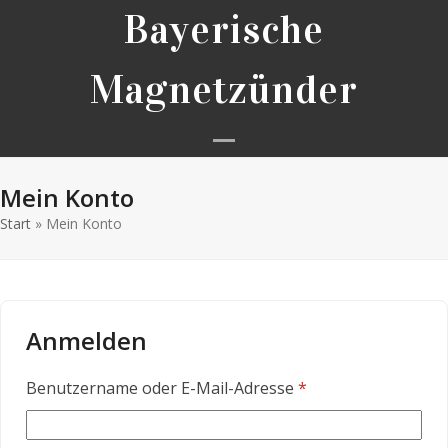
Skip
Bayerische
to
content
Magnetzünder
Open
Close
Mein Konto
mobile
mobile
Start
»
Mein Konto
menu
menu
Anmelden
Erforderlich
Benutzername oder E-Mail-Adresse
*