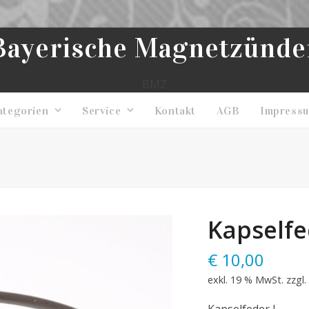
Bayerische Magnetzünde
BMZ
ategorien
Service
Kontakt
AGB
Impress
Kapselfe
€
10,00
exkl. 19 % MwSt.
zzgl.