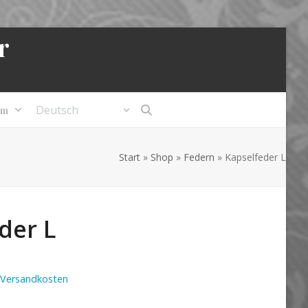
r
um
Start
»
Shop
»
Federn
»
Kapselfeder L
der L
Versandkosten