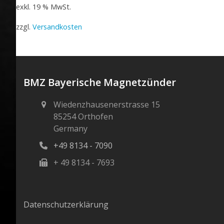
exkl. 19 % MwSt.
zzgl.
Versandkosten
BMZ Bayerische Magnetzünder
Wiedenzhausenerstrasse 15
85254 Orthofen
Germany
+49 8134 - 7090
+ 49 8134 - 7693
Datenschutzerklärung